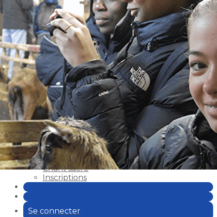
Exporter les lignes sélectionnées
Exporter toutes les colonnes
Exporter uniquement les colonnes affichées
Menu
Ajoutez un logo, un bouton, des réseaux sociaux
Cliquez pour éditer
L'association
▴
▾
LES ACTIVITÉS
▴
▾
Le Patro' du Sacré-Cœur
Club de foot des Staffi's
Les ateliers Saint-Joseph
Chant sacré
Inscriptions
Se connecter