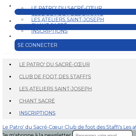
LE PATRO' DU SACRÉ-CŒUR
CLUB DE FOOT DES STAFFI'S
LES ATELIERS SAINT-JOSEPH
CHANT SACRÉ
INSCRIPTIONS
SE CONNECTER
LE PATRO' DU SACRÉ-CŒUR
CLUB DE FOOT DES STAFFI'S
LES ATELIERS SAINT-JOSEPH
CHANT SACRÉ
INSCRIPTIONS
Le Patro' du Sacré-Cœur
Club de foot des Staffi's
Les a
Je m'abonne à la newsletter